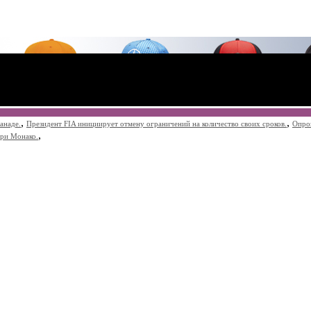
,
,
анаде.
Президент FIA инициирует отмену ограничений на количество своих сроков.
Опро
,
при Монако.