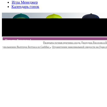
Игра Менеджер
Календарь гонок
Новости Формулы 1
Раскрыта точная причина схода Джорджа Расселла в К
,
увольнении Валттери Боттаса из Cadillac.
Ограничение максимальной скорости на Гран-