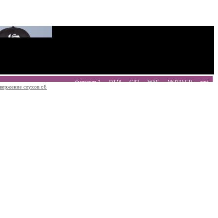
Формула 1
DTM
GP2
WRC
MOTO GP
ещё
вержение слухов об