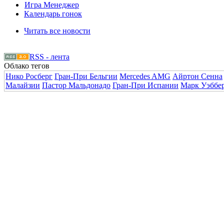
Игра Менеджер
Календарь гонок
Читать все новости
RSS - лента
Облако тегов
Нико Росберг
Гран-При Бельгии
Mercedes AMG
Айртон Сенна
Малайзии
Пастор Мальдонадо
Гран-При Испании
Марк Уэббе