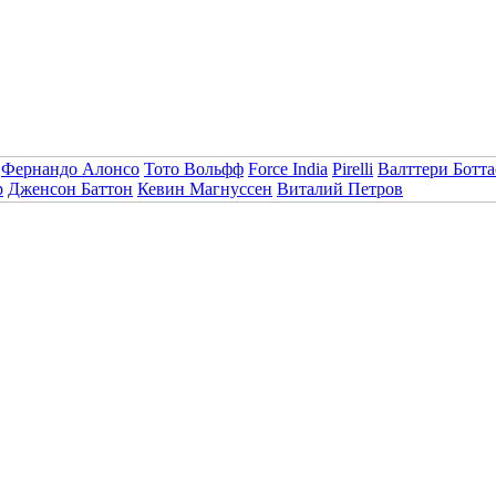
Фернандо Алонсо
Тото Вольфф
Force India
Pirelli
Валттери Ботта
р
Дженсон Баттон
Кевин Магнуссен
Виталий Петров