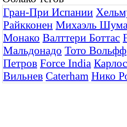
Гран-При Испании
Хельм
Райкконен
Михаэль Шума
Монако
Валттери Боттас
Мальдонадо
Тото Вольфф
Петров
Force India
Карлос
Вильнев
Caterham
Нико Р