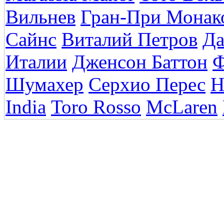
Вильнев
Гран-При Монак
Сайнс
Виталий Петров
Да
Италии
Дженсон Баттон
Ф
Шумахер
Серхио Перес
Н
India
Toro Rosso
McLaren