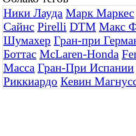
Ники Лауда
Марк Маркес
Сайнс
Pirelli
DTM
Макс Ф
Шумахер
Гран-при Герман
Боттас
McLaren-Honda
Fer
Масса
Гран-При Испании
Риккиардо
Кевин Магнус