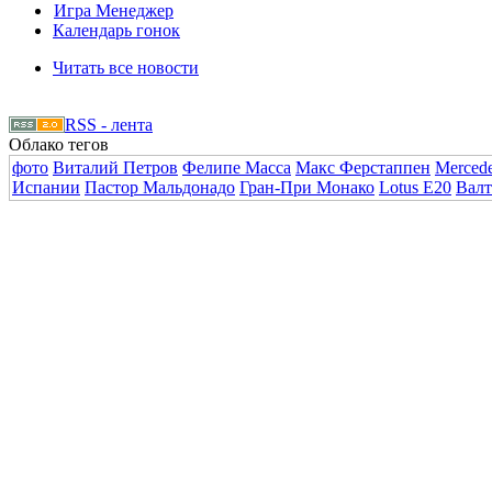
Игра Менеджер
Календарь гонок
Читать все новости
RSS - лента
Облако тегов
фото
Виталий Петров
Фелипе Масса
Макс Ферстаппен
Merced
Испании
Пастор Мальдонадо
Гран-При Монако
Lotus E20
Валт