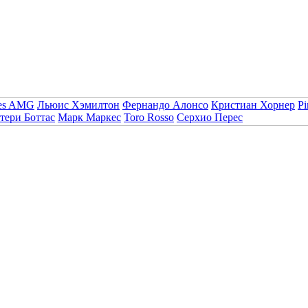
es AMG
Льюис Хэмилтон
Фернандо Алонсо
Кристиан Хорнер
Pi
тери Боттас
Марк Маркес
Toro Rosso
Серхио Перес