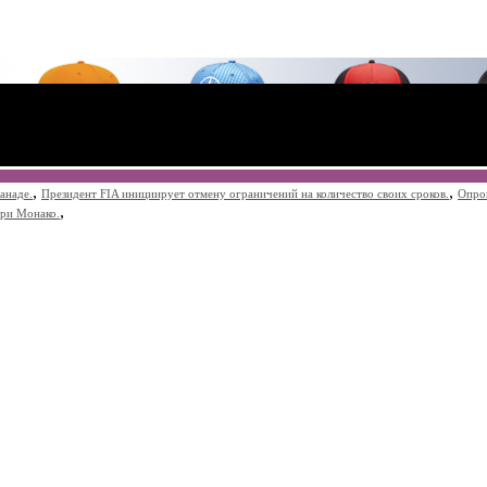
,
,
анаде.
Президент FIA инициирует отмену ограничений на количество своих сроков.
Опро
,
при Монако.