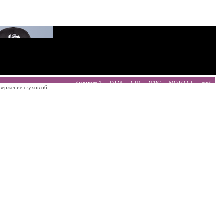
Формула 1
DTM
GP2
WRC
MOTO GP
ещё
вержение слухов об