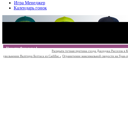
Игра Менеджер
Календарь гонок
Новости Формулы 1
Раскрыта точная причина схода Джорджа Расселла в К
,
увольнении Валттери Боттаса из Cadillac.
Ограничение максимальной скорости на Гран-