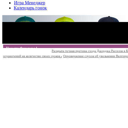
Игра Менеджер
Календарь гонок
Новости Формулы 1
Раскрыта точная причина схода Джорджа Расселла в К
,
ограничений на количество своих сроков.
Опровержение слухов об увольнении Валттери Б