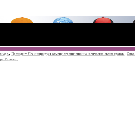
,
,
анаде.
Президент FIA инициирует отмену ограничений на количество своих сроков.
Опро
,
при Монако.