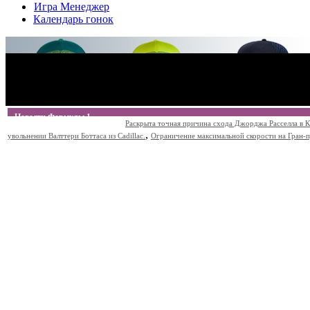
Игра Менеджер
Календарь гонок
Новости Формулы 1
Раскрыта точная причина схода Джорджа Расселла в К
,
увольнении Валттери Боттаса из Cadillac.
Ограничение максимальной скорости на Гран-