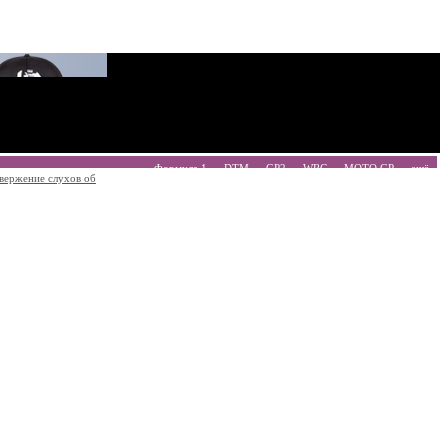
Формула 1
DTM
GP2
WRC
MOTO GP
ещё
вержение слухов об