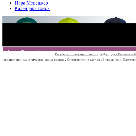
Игра Менеджер
Календарь гонок
Новости Формулы 1
Раскрыта точная причина схода Джорджа Расселла в К
,
ограничений на количество своих сроков.
Опровержение слухов об увольнении Валттери Б